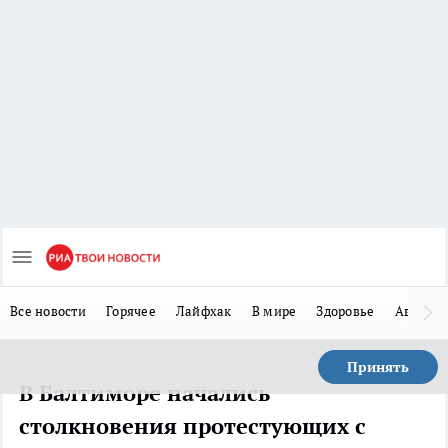
Все новости
Горячее
Лайфхак
В мире
Здоровье
Авто
Принять
В Балтиморе начались
столкновения протестующих с