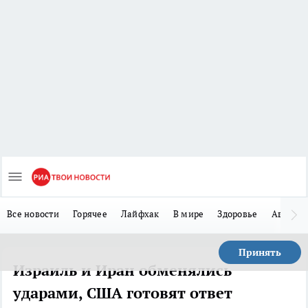
Все новости
Горячее
Лайфхак
В мире
Здоровье
Авто
Принять
Израиль и Иран обменялись
ударами, США готовят ответ