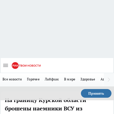
Все новости
Горячее
Лайфхак
В мире
Здоровье
Авто
Принять
На границу Курской области
брошены наемники ВСУ из