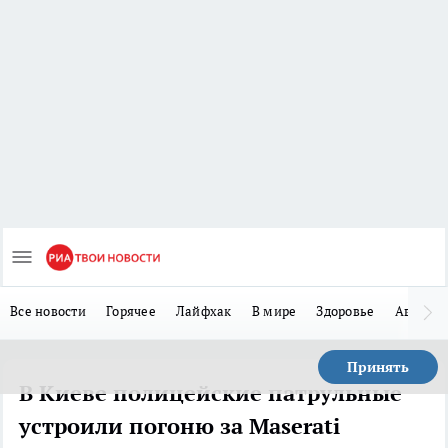
Все новости
Горячее
Лайфхак
В мире
Здоровье
Авто
Принять
В Киеве полицейские патрульные
устроили погоню за Maserati