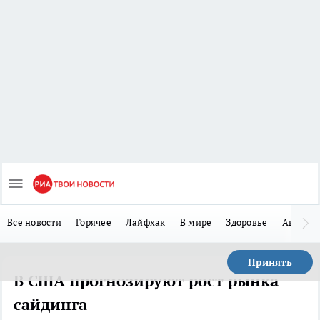
Все новости
Горячее
Лайфхак
В мире
Здоровье
Авто
Принять
В США прогнозируют рост рынка
сайдинга