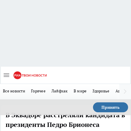
Все новости
Горячее
Лайфхак
В мире
Здоровье
Авто
Принять
В Эквадоре расстреляли кандидата в
президенты Педро Брионеса