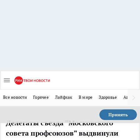
Все новости
Горячее
Лайфхак
В мире
Здоровье
Авто
Принять
Делегаты съезда "Московского
совета профсоюзов" выдвинули