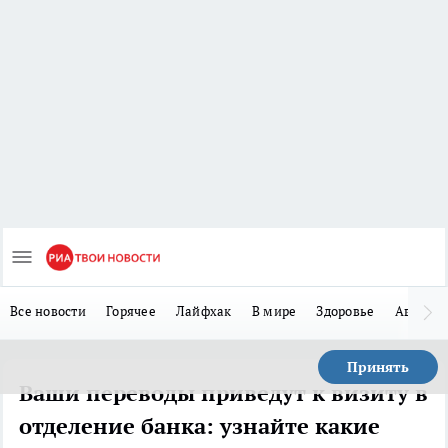
Все новости
Горячее
Лайфхак
В мире
Здоровье
Авто
Принять
Ваши переводы приведут к визиту в
отделение банка: узнайте какие