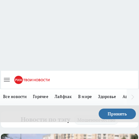
Все новости
Горячее
Лайфхак
В мире
Здоровье
Авто
Принять
Новости по тэгу
Мошенничество