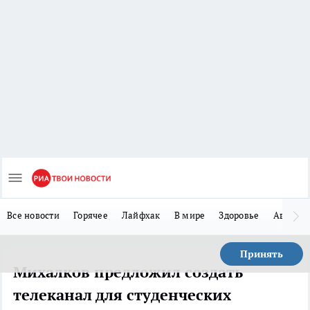
Все новости
Горячее
Лайфхак
В мире
Здоровье
Авто
Принять
Михалков предложил создать
телеканал для студенческих