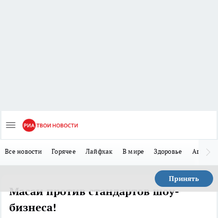
Все новости
Горячее
Лайфхак
В мире
Здоровье
Авто
Принять
Масаи против стандартов шоу-
бизнеса!