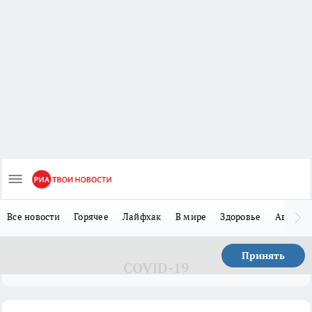
Все новости
Горячее
Лайфхак
В мире
Здоровье
Авто
Принять
COVID-19