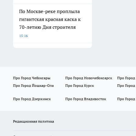
По Москве-реке проплыла
гигантская красная каска к
70-летию Дня строителя
15:16
Про Город Чебоксары
Про Город Новочебоксарск
Про Город
Про Город Йошкар-Ола
Про Город Курск
Про Город
Про Город Дзержинск
Про Город Владивосток
Про Город
Редакционная политика