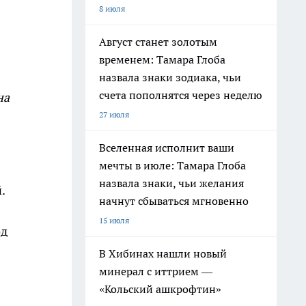
8 июля
Август станет золотым
временем: Тамара Глоба
назвала знаки зодиака, чьи
счета пополнятся через неделю
на
27 июля
Вселенная исполнит ваши
мечты в июле: Тамара Глоба
назвала знаки, чьи желания
.
начнут сбываться мгновенно
15 июля
од
В Хибинах нашли новый
минерал с иттрием —
«Кольский ашкрофтин»