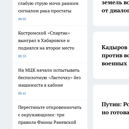
земель в
слабую струю мочи ранним
от диало
сигналом рака простаты
09:02
Костромской «Спартак»
выиграл в Хабаровске и
Кадыров 
поднялся на второе место
против в
08:55
военных
На МЦК начали испытывать
беспилотную «Ласточку» без
машиниста в кабине
08:41
Путин: Р
Перестаньте откровенничать
но готов
с окружающими: три
правила Фаины Раневской