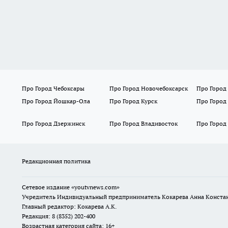
Про Город Чебоксары
Про Город Новочебоксарск
Про Город
Про Город Йошкар-Ола
Про Город Курск
Про Город
Про Город Дзержинск
Про Город Владивосток
Про Город
Редакционная политика
Сетевое издание
«youtvnews.com»
Учредитель Индивидуальный предприниматель Кокарева Анна Конста
Главный редактор: Кокарева А.К.
Редакция: 8 (8352) 202-400
Возрастная категория сайта: 16+