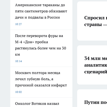
Американские тараканы до
пяти сантиметров обживают
Спросил 
дачи и подвалы в России
страны —
10:27
После переворота фуры на
М-4 «Дон» пробка
растянулась более чем на 30
км
34 млн м
10:14
аналитик
сценари
Москвич полтора месяца
лечил зубную боль, а
причиной оказался инфаркт
10:02
Путин по
Онколог Вотяков назвал