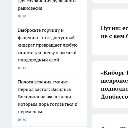
для сохранения душевного
равновесия
08:20
Путин: е
Выбросьте горчицу и
не с кем
фацелию: этот доступный
сидерат превращает любую
глинистую почву в рыхлый
плодородный слой
05:15
«Киборг-
шевроном
Полоса везения сменит
подполко
период застоя: Василиса
Донбассо
Володина назвала знаки,
которым пора готовиться к
переменам
03:30