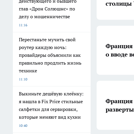
действующего и бывшего
столицы
глав «Дрон Солюшнс» по
делу о мошенничестве
11:16
Перестаньте мучить свой
Франция 
роутер каждую ночь:
о вводе 
провайдеры объяснили как
правильно продлить жизнь
технике
11:10
Выкиньте дешёвую клеёнку:
Франция 
я нашла в Fix Price стильные
разверты
салфетки для сервировки,
которые меняют вид кухни
10:40