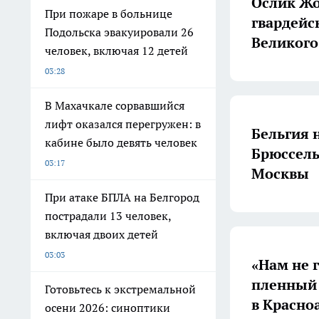
Ослик Жо
При пожаре в больнице
гвардейс
Подольска эвакуировали 26
Великого
человек, включая 12 детей
03:28
В Махачкале сорвавшийся
лифт оказался перегружен: в
Бельгия н
кабине было девять человек
Брюссель
03:17
Москвы
При атаке БПЛА на Белгород
пострадали 13 человек,
включая двоих детей
03:03
«Нам не 
пленный 
Готовьтесь к экстремальной
в Красно
осени 2026: синоптики