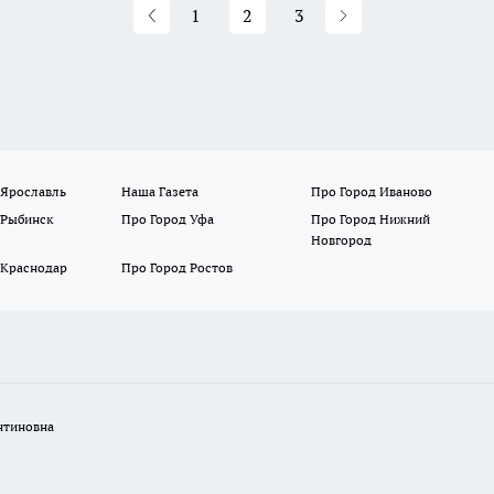
1
2
3
 Ярославль
Наша Газета
Про Город Иваново
 Рыбинск
Про Город Уфа
Про Город Нижний
Новгород
 Краснодар
Про Город Ростов
нтиновна