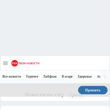
Все новости
Горячее
Лайфхак
В мире
Здоровье
Авто
Принять
Новости по тэгу
Травма