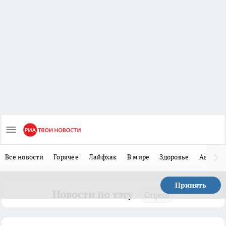
Все новости
Горячее
Лайфхак
В мире
Здоровье
Авто
Принять
Новости по тэгу
Стресс