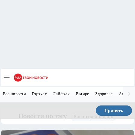
Все новости
Горячее
Лайфхак
В мире
Здоровье
Авто
Принять
Новости по тэгу
Роспотребнадзор