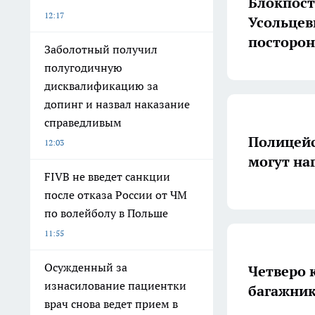
Блокпост
12:17
Усольцев
посторо
Заболотный получил
полугодичную
дисквалификацию за
допинг и назвал наказание
справедливым
Полицейс
12:03
могут на
FIVB не введет санкции
после отказа России от ЧМ
по волейболу в Польше
11:55
Осужденный за
Четверо 
изнасилование пациентки
багажник
врач снова ведет прием в