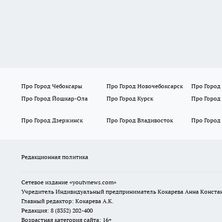
Про Город Чебоксары
Про Город Новочебоксарск
Про Город
Про Город Йошкар-Ола
Про Город Курск
Про Город
Про Город Дзержинск
Про Город Владивосток
Про Город
Редакционная политика
Сетевое издание
«youtvnews.com»
Учредитель Индивидуальный предприниматель Кокарева Анна Конста
Главный редактор: Кокарева А.К.
Редакция: 8 (8352) 202-400
Возрастная категория сайта: 16+