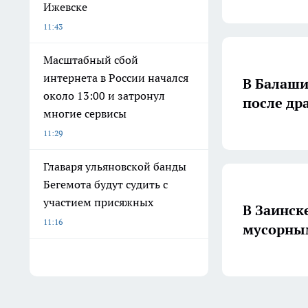
Ижевске
11:43
Масштабный сбой
интернета в России начался
В Балаши
около 13:00 и затронул
после др
многие сервисы
11:29
Главаря ульяновской банды
Бегемота будут судить с
участием присяжных
В Заинск
11:16
мусорным