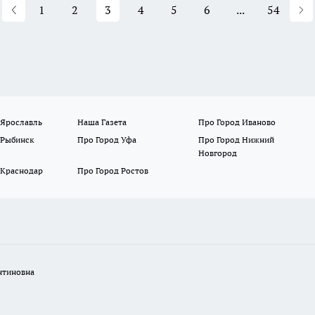
1
2
3
4
5
6
...
54
 Ярославль
Наша Газета
Про Город Иваново
 Рыбинск
Про Город Уфа
Про Город Нижний
Новгород
 Краснодар
Про Город Ростов
нтиновна