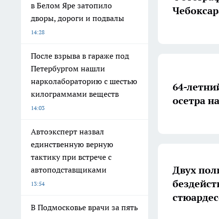
в Белом Яре затопило
Чебоксар
дворы, дороги и подвалы
14:28
После взрыва в гараже под
Петербургом нашли
нарколабораторию с шестью
64-летни
килограммами веществ
осетра н
14:03
Автоэксперт назвал
единственную верную
тактику при встрече с
Двух пол
автоподставщиками
бездейст
13:54
стюарде
В Подмосковье врачи за пять