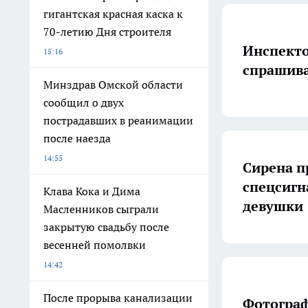
гигантская красная каска к
70-летию Дня строителя
Инспекто
15:16
спрашива
Минздрав Омской области
сообщил о двух
пострадавших в реанимации
после наезда
14:55
Сирена п
спецсигн
Клава Кока и Дима
девушки
Масленников сыграли
закрытую свадьбу после
весенней помолвки
14:42
После прорыва канализации
Фотограф