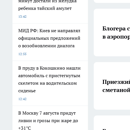
минут достали из желудка
ребенка тайский амулет
13:42
Блогера 
МИД РФ: Киев не направлял
в аэропо
официальных предложений
о возобновлении диалога
12:55
В пруду в Кокошкино нашли
автомобиль с пристегнутым
Приезжий
скелетом на водительском
сметаной
сиденье
12:42
В Москву 7 августа придут
ливни и грозы при жаре до
+31°C