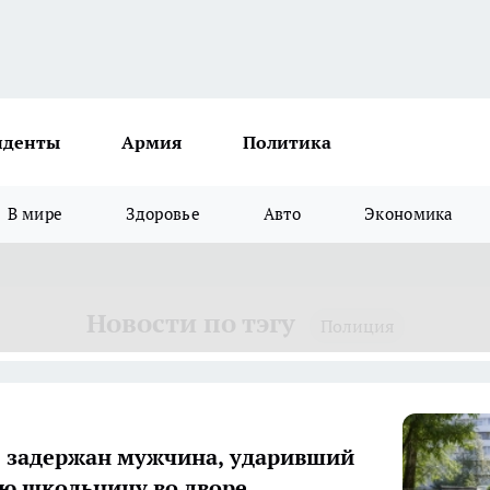
иденты
Армия
Политика
В мире
Здоровье
Авто
Экономика
Новости по тэгу
Полиция
е задержан мужчина, ударивший
ю школьницу во дворе