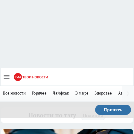
Все новости
Горячее
Лайфхак
В мире
Здоровье
Авто
Принять
Новости по тэгу
Полиция