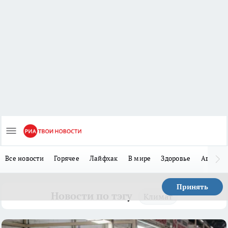
Все новости
Горячее
Лайфхак
В мире
Здоровье
Авто
Принять
Новости по тэгу
Климат