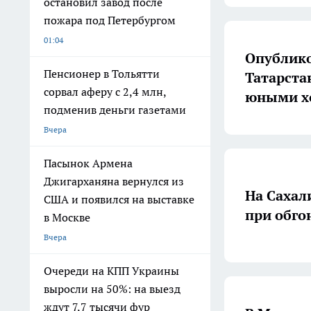
остановил завод после
пожара под Петербургом
01:04
Опублико
Пенсионер в Тольятти
Татарстан
сорвал аферу с 2,4 млн,
юными х
подменив деньги газетами
Вчера
Пасынок Армена
Джигарханяна вернулся из
На Сахал
США и появился на выставке
при обго
в Москве
Вчера
Очереди на КПП Украины
выросли на 50%: на выезд
ждут 7,7 тысячи фур