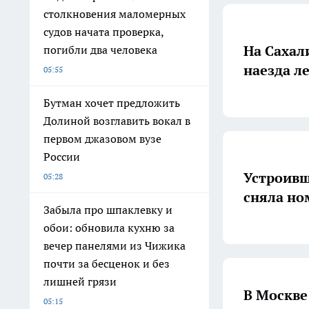
столкновения маломерных
судов начата проверка,
На Сахал
погибли два человека
наезда л
05:55
Бутман хочет предложить
Долиной возглавить вокал в
первом джазовом вузе
России
Устроивш
05:28
сняла но
Забыла про шпаклевку и
обои: обновила кухню за
вечер панелями из Чижика
почти за бесценок и без
лишней грязи
В Москве
05:15