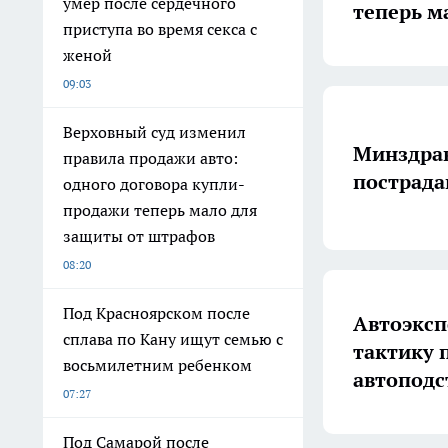
умер после сердечного
теперь м
приступа во время секса с
женой
09:03
Верховный суд изменил
Минздрав
правила продажи авто:
пострада
одного договора купли-
продажи теперь мало для
защиты от штрафов
08:20
Под Красноярском после
Автоэксп
сплава по Кану ищут семью с
тактику 
восьмилетним ребенком
автопод
07:27
Под Самарой после