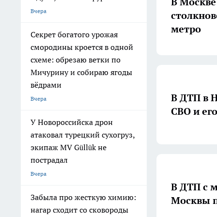
В Москве
Вчера
столкнов
метро
Секрет богатого урожая
смородины кроется в одной
схеме: обрезаю ветки по
Мичурину и собираю ягоды
вёдрами
В ДТП в 
Вчера
СВО и ег
У Новороссийска дрон
атаковал турецкий сухогруз,
экипаж MV Güllük не
пострадал
Вчера
В ДТП с 
Забыла про жесткую химию:
Москвы п
нагар сходит со сковороды