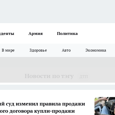
иденты
Армия
Политика
В мире
Здоровье
Авто
Экономика
Новости по тэгу
ДТП
й суд изменил правила продажи
ного договора купли-продажи