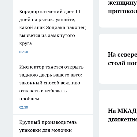
женщину 
протоко
Коридор затмений дает 11
дней на рывок: узнайте,
какой знак Зодиака наконец
вырвется из замкнутого
круга
03:30
На север
столб по
Инспектор тянется открыть
заднюю дверь вашего авто:
законный способ вежливо
отказать и избежать
проблем
02:30
На МКАД 
движение
Крупный производитель
упаковки для молочки