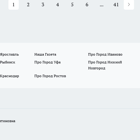
1
2
3
4
5
6
...
41
 Ярославль
Наша Газета
Про Город Иваново
 Рыбинск
Про Город Уфа
Про Город Нижний
Новгород
 Краснодар
Про Город Ростов
нтиновна