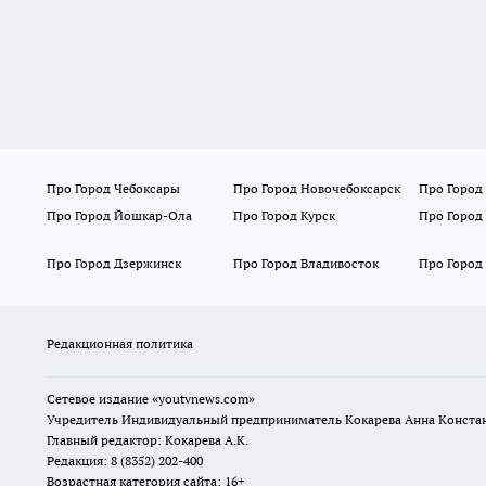
Про Город Чебоксары
Про Город Новочебоксарск
Про Город
Про Город Йошкар-Ола
Про Город Курск
Про Город
Про Город Дзержинск
Про Город Владивосток
Про Город
Редакционная политика
Сетевое издание
«youtvnews.com»
Учредитель Индивидуальный предприниматель Кокарева Анна Конста
Главный редактор: Кокарева А.К.
Редакция: 8 (8352) 202-400
Возрастная категория сайта: 16+