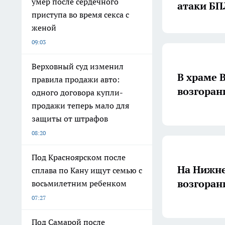
умер после сердечного
атаки БП
приступа во время секса с
женой
09:03
Верховный суд изменил
В храме 
правила продажи авто:
возгоран
одного договора купли-
продажи теперь мало для
защиты от штрафов
08:20
Под Красноярском после
На Нижн
сплава по Кану ищут семью с
возгоран
восьмилетним ребенком
07:27
Под Самарой после