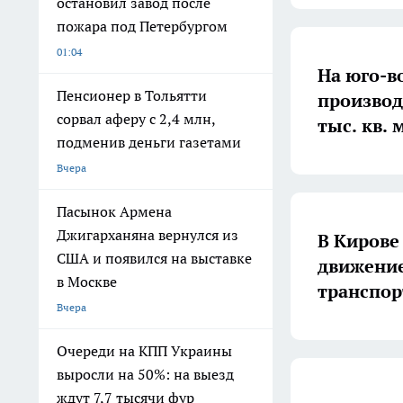
остановил завод после
пожара под Петербургом
01:04
На юго-в
Пенсионер в Тольятти
производ
сорвал аферу с 2,4 млн,
тыс. кв. 
подменив деньги газетами
Вчера
Пасынок Армена
Джигарханяна вернулся из
В Кирове
США и появился на выставке
движение
в Москве
транспор
Вчера
Очереди на КПП Украины
выросли на 50%: на выезд
ждут 7,7 тысячи фур