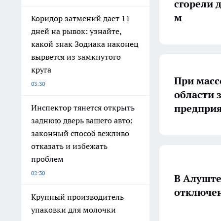
сгорели 
м
Коридор затмений дает 11
дней на рывок: узнайте,
какой знак Зодиака наконец
вырвется из замкнутого
круга
При масс
03:30
области 
предпри
Инспектор тянется открыть
заднюю дверь вашего авто:
законный способ вежливо
отказать и избежать
проблем
02:30
В Алуште
отключен
Крупный производитель
упаковки для молочки