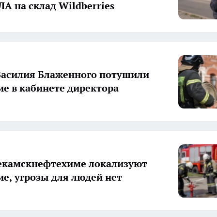
ЛА на склад Wildberries
Василия Блаженного потушили
ие в кабинете директора
екамскнефтехиме локализуют
ие, угрозы для людей нет