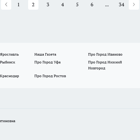
1
2
3
4
5
6
...
34
 Ярославль
Наша Газета
Про Город Иваново
 Рыбинск
Про Город Уфа
Про Город Нижний
Новгород
 Краснодар
Про Город Ростов
нтиновна