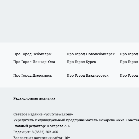
Про Город Чебоксары
Про Город Новочебоксарск
Про Город
Про Город Йошкар-Ола
Про Город Курск
Про Город
Про Город Дзержинск
Про Город Владивосток
Про Город
Редакционная политика
Сетевое издание
«youtvnews.com»
Учредитель Индивидуальный предприниматель Кокарева Анна Конста
Главный редактор: Кокарева А.К.
Редакция: 8 (8352) 202-400
Возрастная категория сайта: 16+