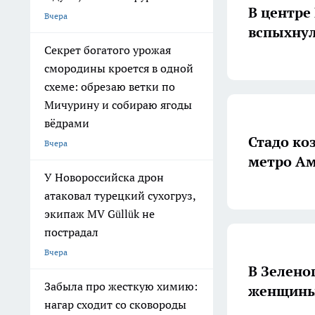
В центре
Вчера
вспыхнул
Секрет богатого урожая
смородины кроется в одной
схеме: обрезаю ветки по
Мичурину и собираю ягоды
вёдрами
Стадо ко
Вчера
метро Ам
У Новороссийска дрон
атаковал турецкий сухогруз,
экипаж MV Güllük не
пострадал
Вчера
В Зелено
Забыла про жесткую химию:
женщины 
нагар сходит со сковороды