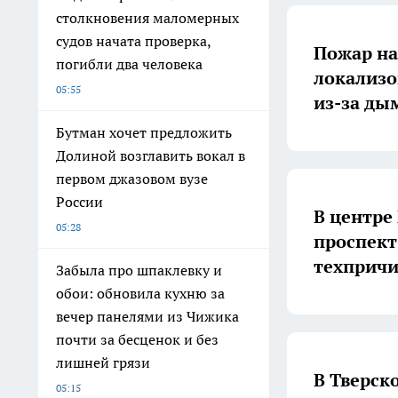
столкновения маломерных
судов начата проверка,
Пожар на
погибли два человека
локализо
05:55
из-за ды
Бутман хочет предложить
Долиной возглавить вокал в
первом джазовом вузе
России
В центре
05:28
проспект
техприч
Забыла про шпаклевку и
обои: обновила кухню за
вечер панелями из Чижика
почти за бесценок и без
лишней грязи
В Тверск
05:15