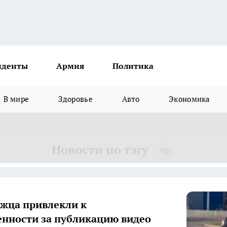
иденты
Армия
Политика
В мире
Здоровье
Авто
Экономика
Новости по тэгу
ЧП
жца привлекли к
енности за публикацию видео