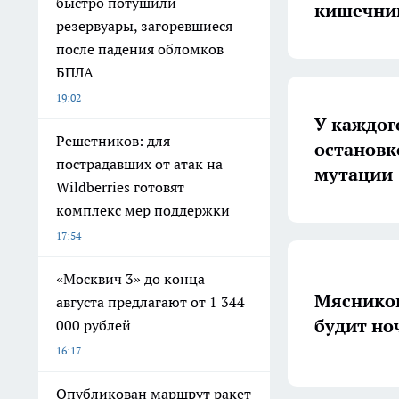
быстро потушили
кишечни
резервуары, загоревшиеся
после падения обломков
БПЛА
19:02
У каждог
Решетников: для
остановк
пострадавших от атак на
мутации
Wildberries готовят
комплекс мер поддержки
17:54
«Москвич 3» до конца
Мясников
августа предлагают от 1 344
будит но
000 рублей
16:17
Опубликован маршрут ракет