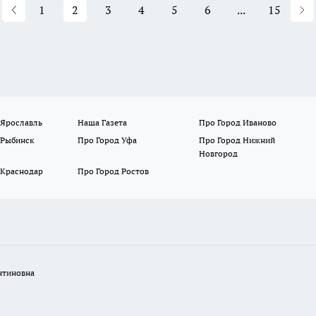
1
2
3
4
5
6
...
15
 Ярославль
Наша Газета
Про Город Иваново
 Рыбинск
Про Город Уфа
Про Город Нижний
Новгород
 Краснодар
Про Город Ростов
нтиновна