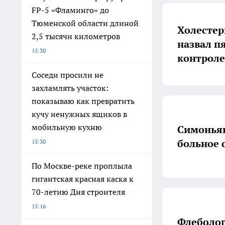
FP-5 «Фламинго» до
Тюменской области длиной
Холестери
2,5 тысячи километров
назвал п
15:30
контрол
Соседи просили не
захламлять участок:
показываю как превратить
кучу ненужных ящиков в
мобильную кухню
Симоньян
больное 
15:30
По Москве-реке проплыла
гигантская красная каска к
70-летию Дня строителя
15:16
Флеболог