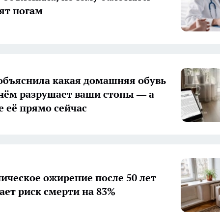
дят ногам
объяснила какая домашняя обувь
днём разрушает ваши стопы — а
е её прямо сейчас
ическое ожирение после 50 лет
ает риск смерти на 83%