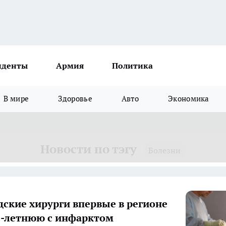
иденты
Армия
Политика
В мире
Здоровье
Авто
Экономика
Новости по тэгу
Болезни
дские хирурги впервые в регионе
2-летнюю с инфарктом