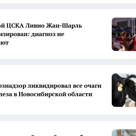
ой ЦСКА Ливио Жан-Шарль
изирован: диагноз не
ают
ознадзор ликвидировал все очаги
леза в Новосибирской области