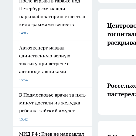
После взрыва в гараже под
Петербургом нашли
нарколабораторию с шестью
килограммами веществ
Центров
госпитал
14:03
раскрыв
Автоэксперт назвал
единственную верную
тактику при встрече с
автоподставщиками
13:54
Россельх
пастерел
В Подмосковье врачи за пять
минут достали из желудка
ребенка тайский амулет
13:42
МИД РФ: Киев не направлял