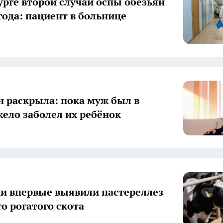
урге второй случай оспы обезьян
 года: пациент в больнице
 раскрыла: пока муж был в
жело заболел их ребёнок
и впервые выявили пастереллез
го рогатого скота