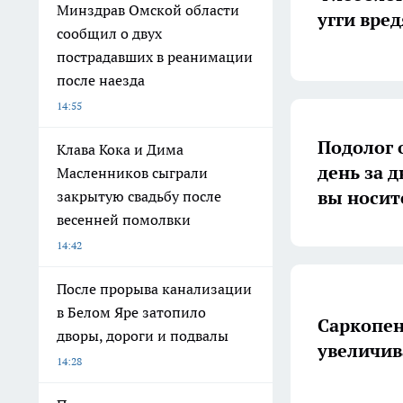
Минздрав Омской области
угги вре
сообщил о двух
пострадавших в реанимации
после наезда
14:55
Подолог 
Клава Кока и Дима
день за 
Масленников сыграли
вы носит
закрытую свадьбу после
весенней помолвки
14:42
После прорыва канализации
в Белом Яре затопило
Саркопен
дворы, дороги и подвалы
увеличив
14:28