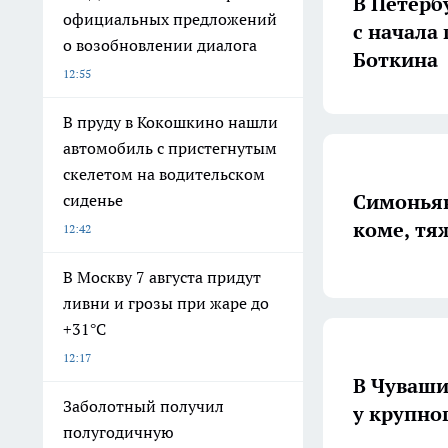
В Петерб
официальных предложений
с начала
о возобновлении диалога
Боткина
12:55
В пруду в Кокошкино нашли
автомобиль с пристегнутым
скелетом на водительском
Симоньян
сиденье
коме, тя
12:42
В Москву 7 августа придут
ливни и грозы при жаре до
+31°C
12:17
В Чуваши
Заболотный получил
у крупно
полугодичную