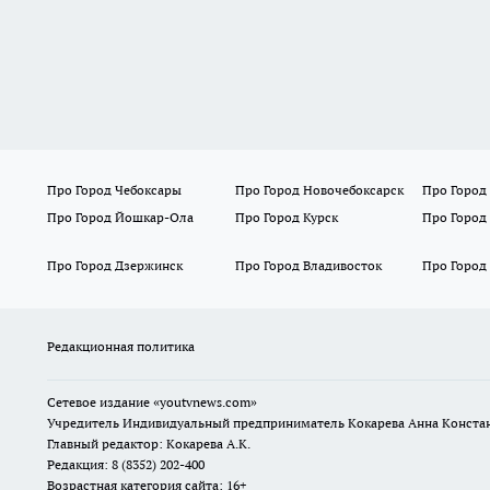
Про Город Чебоксары
Про Город Новочебоксарск
Про Город
Про Город Йошкар-Ола
Про Город Курск
Про Город
Про Город Дзержинск
Про Город Владивосток
Про Город
Редакционная политика
Сетевое издание
«youtvnews.com»
Учредитель Индивидуальный предприниматель Кокарева Анна Конста
Главный редактор: Кокарева А.К.
Редакция: 8 (8352) 202-400
Возрастная категория сайта: 16+