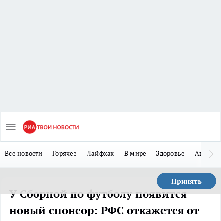
Все новости
Горячее
Лайфхак
В мире
Здоровье
Авто
Принять
У Сборной по футболу появится
новый спонсор: РФС откажется от