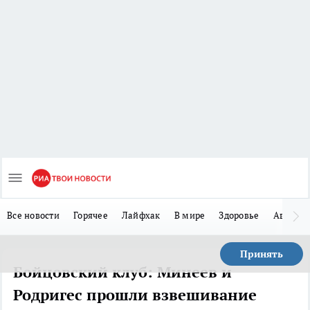
Все новости
Горячее
Лайфхак
В мире
Здоровье
Авто
Принять
Бойцовский клуб: Минеев и
Родригес прошли взвешивание