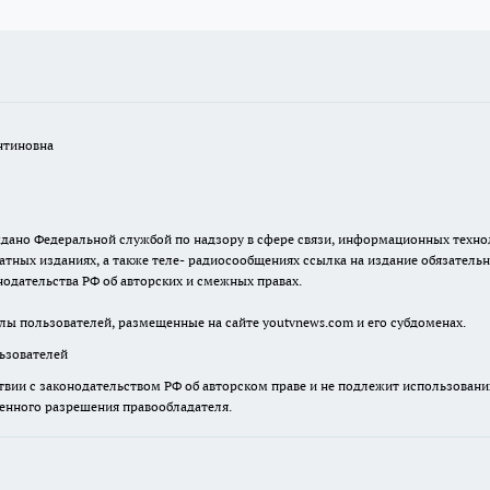
нтиновна
. выдано Федеральной службой по надзору в сфере связи, информационных тех
атных изданиях, а также теле- радиосообщениях ссылка на издание обязатель
одательства РФ об авторских и смежных правах.
лы пользователей, размещенные на сайте youtvnews.com и его субдоменах.
зователей
твии с законодательством РФ об авторском праве и не подлежит использовани
менного разрешения правообладателя.