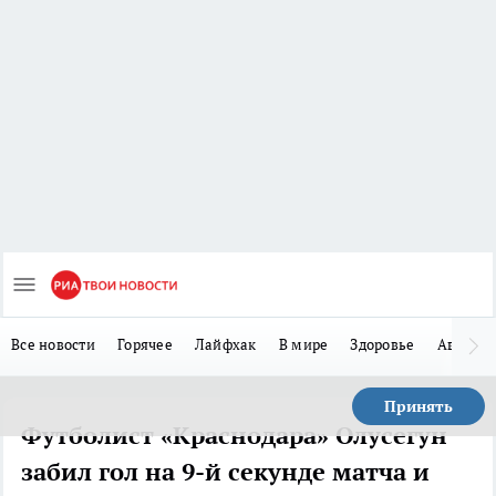
Все новости
Горячее
Лайфхак
В мире
Здоровье
Авто
Принять
Футболист «Краснодара» Олусегун
забил гол на 9-й секунде матча и