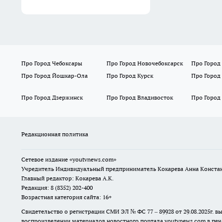
Про Город Чебоксары
Про Город Новочебоксарск
Про Город
Про Город Йошкар-Ола
Про Город Курск
Про Город
Про Город Дзержинск
Про Город Владивосток
Про Город
Редакционная политика
Сетевое издание
«youtvnews.com»
Учредитель Индивидуальный предприниматель Кокарева Анна Конста
Главный редактор: Кокарева А.К.
Редакция: 8 (8352) 202-400
Возрастная категория сайта: 16+
Свидетельство о регистрации СМИ ЭЛ № ФС 77 – 89928 от 29.08.2025г
воспроизведении материалов новостного портала youtvnews.com в печ