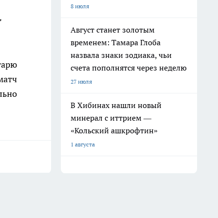
8 июля
т
Август станет золотым
временем: Тамара Глоба
назвала знаки зодиака, чьи
тарю
счета пополнятся через неделю
матч
27 июля
льно
В Хибинах нашли новый
минерал с иттрием —
«Кольский ашкрофтин»
1 августа