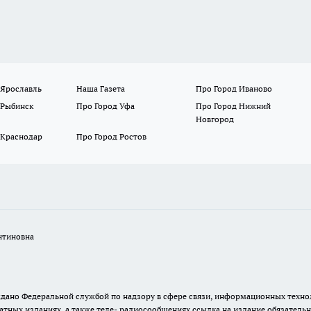
 Ярославль
Наша Газета
Про Город Иваново
 Рыбинск
Про Город Уфа
Про Город Нижний
Новгород
 Краснодар
Про Город Ростов
нтиновна
. выдано Федеральной службой по надзору в сфере связи, информационных тех
атных изданиях, а также теле- радиосообщениях ссылка на издание обязатель