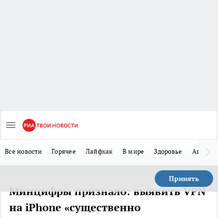
Все новости
Горячее
Лайфхак
В мире
Здоровье
Авто
Принять
Минцифры признало: выявить VPN
на iPhone «существенно