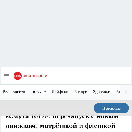
Все новости
Горячее
Лайфхак
В мире
Здоровье
Авто
Принять
«Смута 1612»: перезапуск с новым
движком, матрёшкой и флешкой