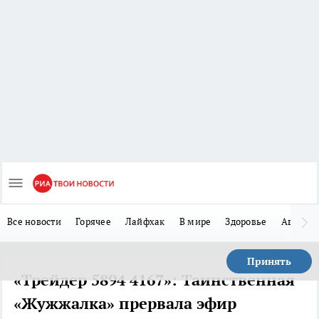
Все новости
Горячее
Лайфхак
В мире
Здоровье
Авто
Принять
«Трейдер 5894 4167»: Таинственная
«Жужжалка» прервала эфир