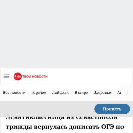
Все новости
Горячее
Лайфхак
В мире
Здоровье
Авто
Принять
Девятиклассница из Севастополя
трижды вернулась дописать ОГЭ по