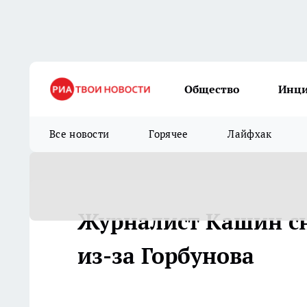
Общество
Инц
Все новости
Горячее
Лайфхак
Журналист Кашин сн
из-за Горбунова