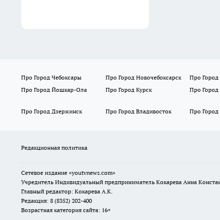
Про Город Чебоксары
Про Город Новочебоксарск
Про Город
Про Город Йошкар-Ола
Про Город Курск
Про Город
Про Город Дзержинск
Про Город Владивосток
Про Город
Редакционная политика
Сетевое издание
«youtvnews.com»
Учредитель Индивидуальный предприниматель Кокарева Анна Конста
Главный редактор: Кокарева А.К.
Редакция: 8 (8352) 202-400
Возрастная категория сайта: 16+