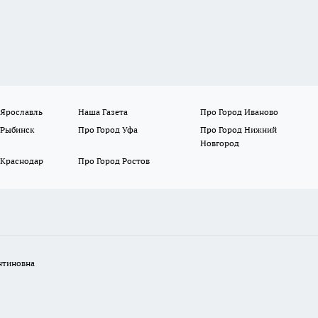
 Ярославль
Наша Газета
Про Город Иваново
 Рыбинск
Про Город Уфа
Про Город Нижний
Новгород
 Краснодар
Про Город Ростов
нтиновна