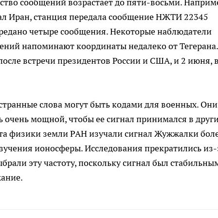
ство сообщений возрастает до пяти-восьми. Наприм
вал Иран, станция передала сообщение НЖТИ 22345
редано четыре сообщения. Некоторые наблюдатели
щений напоминают координаты недалеко от Тегерана.
 после встречи президентов России и США, и 2 июня, 
странные слова могут быть кодами для военных. Они
ь очень мощной, чтобы ее сигнал принимался в друг
ута физики земли РАН изучали сигнал Жужжалки бол
 изучения ионосферы. Исследования прекратились из-
брали эту частоту, поскольку сигнал был стабильным
жание.