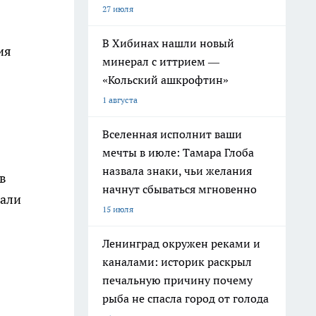
27 июля
В Хибинах нашли новый
ия
минерал с иттрием —
«Кольский ашкрофтин»
1 августа
Вселенная исполнит ваши
мечты в июле: Тамара Глоба
назвала знаки, чьи желания
в
начнут сбываться мгновенно
шали
15 июля
Ленинград окружен реками и
каналами: историк раскрыл
печальную причину почему
рыба не спасла город от голода