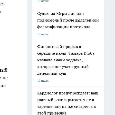
15 июля
жет
о
Судью из Югры лишили
полномочий после выявленной
фальсификации протокола
10 июля
Финансовый прорыв в
середине июля: Тамара Глоба
назвала знаки зодиака,
которые получат крупный
нный
денежный куш
м не
17 июля
син
Кардиолог предупреждает: ваш
главный враг скрывается не в
тарелке или пачке сигарет, а в
этой привычке