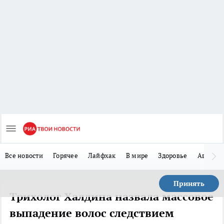
Все новости
Горячее
Лайфхак
В мире
Здоровье
Авто
Принять
Трихолог Халдина назвала массовое
выпадение волос следствием