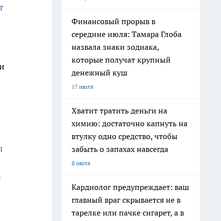
т
Финансовый прорыв в
середине июля: Тамара Глоба
назвала знаки зодиака,
которые получат крупный
и
денежный куш
17 июля
Хватит тратить деньги на
химию: достаточно капнуть на
втулку одно средство, чтобы
ы
забыть о запахах навсегда
8 июля
и
Кардиолог предупреждает: ваш
главный враг скрывается не в
тарелке или пачке сигарет, а в