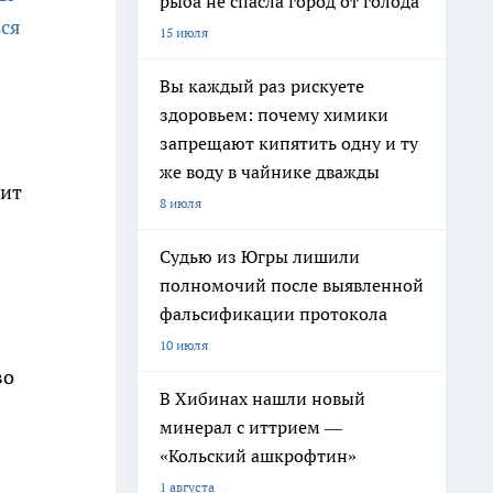
рыба не спасла город от голода
ся
15 июля
Вы каждый раз рискуете
здоровьем: почему химики
запрещают кипятить одну и ту
же воду в чайнике дважды
дит
8 июля
Судью из Югры лишили
полномочий после выявленной
фальсификации протокола
10 июля
во
В Хибинах нашли новый
минерал с иттрием —
«Кольский ашкрофтин»
1 августа