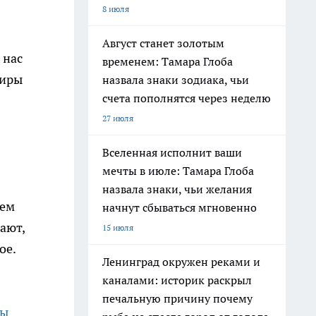
8 июля
Август станет золотым
 нас
временем: Тамара Глоба
ниры
назвала знаки зодиака, чьи
счета пополнятся через неделю
27 июля
Вселенная исполнит ваши
мечты в июле: Тамара Глоба
назвала знаки, чьи желания
еем
начнут сбываться мгновенно
ают,
15 июля
ое.
Ленинград окружен реками и
каналами: историк раскрыл
печальную причину почему
ты