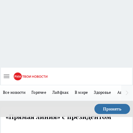
Все новости
Горячее
Лайфхак
В мире
Здоровье
Авто
Принять
«Прямая линия» с президентом