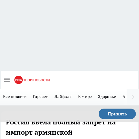
Все новости
Горячее
Лайфхак
В мире
Здоровье
Авто
Принять
Россия ввела полный запрет на
импорт армянской