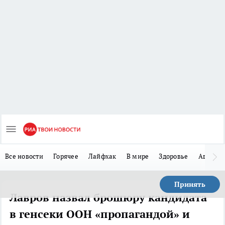
Все новости
Горячее
Лайфхак
В мире
Здоровье
Авто
Принять
Лавров назвал брошюру кандидата
в генсеки ООН «пропагандой» и