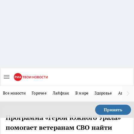
Все новости
Горячее
Лайфхак
В мире
Здоровье
Авто
Принять
Программа «Герои Южного Урала»
помогает ветеранам СВО найти