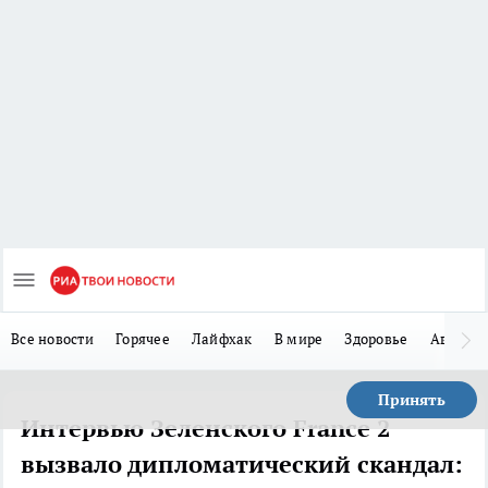
Все новости
Горячее
Лайфхак
В мире
Здоровье
Авто
Принять
Интервью Зеленского France 2
вызвало дипломатический скандал: