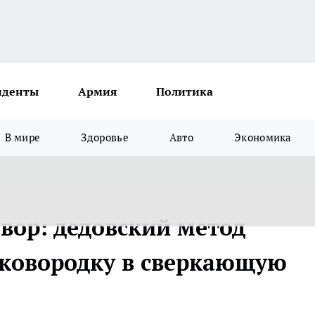
иденты
Армия
Политика
В мире
Здоровье
Авто
Экономика
вор: дедовский метод
сковородку в сверкающую