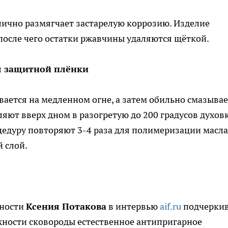
тлично размягчает застарелую коррозию. Изделие
 после чего остатки ржавчины удаляются щёткой.
ия защитной плёнки
ается на медленном огне, а затем обильно смазывае
яют вверх дном в разогретую до 200 градусов духов
цедуру повторяют 3-4 раза для полимеризации масла
 слой.
нности
Ксения Потакова
в интервью
aif.ru
подчеркив
хности сковороды естественное антипригарное