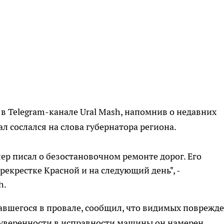
 Telegram-канале Ural Mash, напомнив о недавних
л сослался на слова губернатора региона.
ер писал о безостановочном ремонте дорог. Его
ерекрестке Красной и на следующий день", -
h.
завшегося в провале, сообщил, что видимых поврежд
 уверенности в исправности машины он намерен