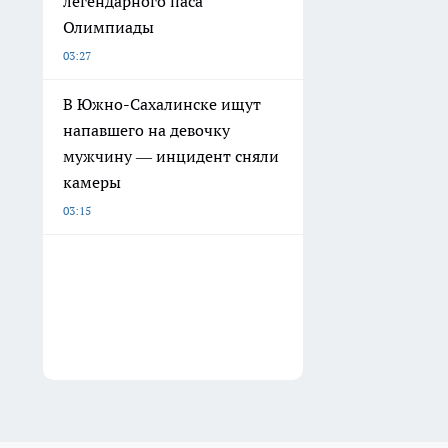
легендарного паса
Олимпиады
03:27
В Южно-Сахалинске ищут
напавшего на девочку
мужчину — инцидент сняли
камеры
03:15