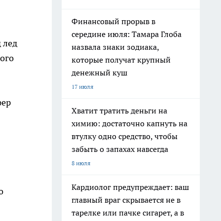
Финансовый прорыв в
середине июля: Тамара Глоба
 лед
назвала знаки зодиака,
ного
которые получат крупный
денежный куш
17 июля
фер
Хватит тратить деньги на
химию: достаточно капнуть на
втулку одно средство, чтобы
забыть о запахах навсегда
8 июля
Кардиолог предупреждает: ваш
о
главный враг скрывается не в
тарелке или пачке сигарет, а в