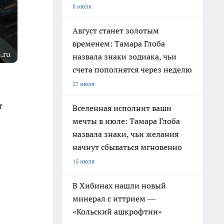
8 июля
Август станет золотым
временем: Тамара Глоба
.ru
назвала знаки зодиака, чьи
счета пополнятся через неделю
27 июля
т
Вселенная исполнит ваши
мечты в июле: Тамара Глоба
назвала знаки, чьи желания
начнут сбываться мгновенно
15 июля
В Хибинах нашли новый
минерал с иттрием —
«Кольский ашкрофтин»