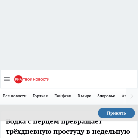
Все новости
Горячее
Лайфхак
В мире
Здоровье
Авто
Принять
Водка с перцем превращает
трёхдневную простуду в недельную