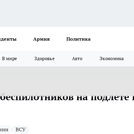
иденты
Армия
Политика
В мире
Здоровье
Авто
Экономика
 беспилотников на подлете 
нин
ВСУ