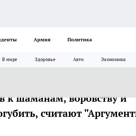
иденты
Армия
Политика
В мире
Здоровье
Авто
Экономика
 к шаманам, воровству и
огубить, считают "Аргумен