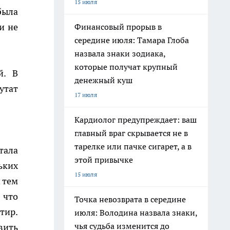
15 июля
была
и не
Финансовый прорыв в
середине июля: Тамара Глоба
назвала знаки зодиака,
которые получат крупный
й. В
денежный куш
утат
17 июля
Кардиолог предупреждает: ваш
главный враг скрывается не в
тарелке или пачке сигарет, а в
тала
этой привычке
ьких
15 июля
 тем
 что
Точка невозврата в середине
тир.
июля: Володина назвала знаки,
чья судьба изменится до
вить