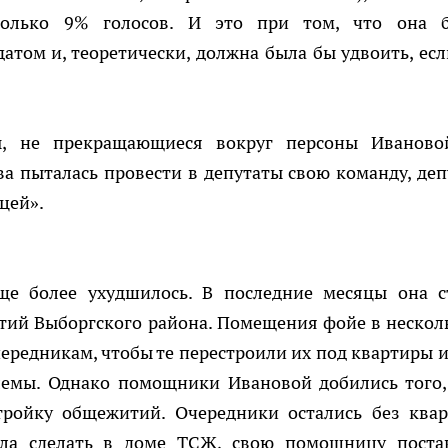
 только 9% голосов. И это при том, что она 
ом и, теоретически, должна была бы удвоить, есл
ы, не прекращающиеся вокруг персоны Иваново
а пыталась провести в депутаты свою команду, деп
цей».
е более ухудшилось. В последние месяцы она с
тий Выборгского района. Помещения фойе в нескол
чередникам, чтобы те перестроили их под квартиры и
мы. Однако помощники Ивановой добились того,
тройку общежитий. Очередники остались без квар
ела сделать в доме ТСЖ, свою помощницу поста