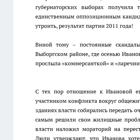
губернаторских выборах получила
единственным оппозиционным кандидат
утроить, результат партии 2011 года!
Виной тому – постоянные скандал
Выборгском районе, где осенью Иванов
прослыла «коммерсанткой» и «ларечни
С тех пор отношение к Ивановой ещ
участником конфликта вокруг общежи
зданиях власти собирались передать о
самым решили свои жилищные пробле
власти наложил мораторий на перес
Люди утверждают, что Иванова хот