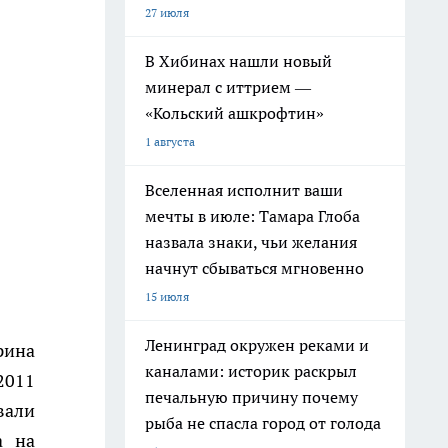
27 июля
В Хибинах нашли новый
минерал с иттрием —
«Кольский ашкрофтин»
1 августа
Вселенная исполнит ваши
мечты в июле: Тамара Глоба
назвала знаки, чьи желания
начнут сбываться мгновенно
15 июля
Ленинград окружен реками и
рина
каналами: историк раскрыл
2011
печальную причину почему
вали
рыба не спасла город от голода
а на