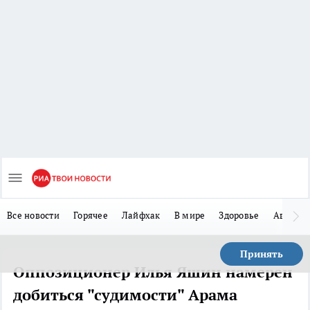
Все новости
Горячее
Лайфхак
В мире
Здоровье
Авто
Принять
Оппозиционер Илья Яшин намерен
добиться "судимости" Арама