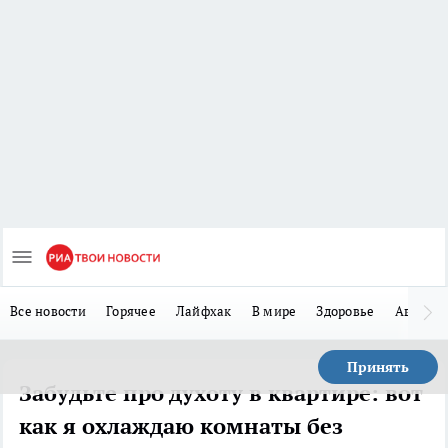
Все новости
Горячее
Лайфхак
В мире
Здоровье
Авто
Принять
Забудьте про духоту в квартире: вот
как я охлаждаю комнаты без