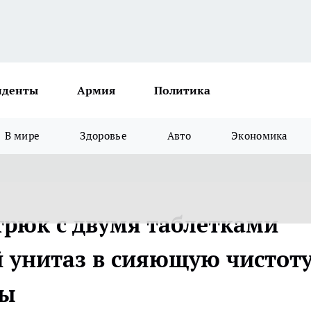
иденты
Армия
Политика
В мире
Здоровье
Авто
Экономика
рюк с двумя таблетками
 унитаз в сияющую чистот
ты