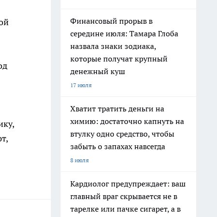
Финансовый прорыв в
ой
середине июля: Тамара Глоба
назвала знаки зодиака,
которые получат крупный
од
денежный куш
17 июля
Хватит тратить деньги на
химию: достаточно капнуть на
ику,
втулку одно средство, чтобы
т,
забыть о запахах навсегда
8 июля
Кардиолог предупреждает: ваш
главный враг скрывается не в
тарелке или пачке сигарет, а в